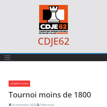
Passer
au
contenu
CDJE62
COMPÉTITIONS
Tournoi moins de 1800
16 novembre 2024
P.Warnault