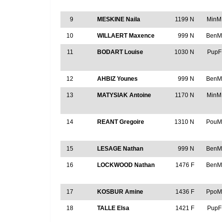
9
MESKINE Naila
1199 N
MinM
10
WILLAERT Maxence
999 N
Ben
11
BODART Louise
1030 N
PupF
12
AHBIZ Younes
999 N
Ben
13
MATYSIAK Antoine
1170 N
MinM
14
REANT Gregoire
1310 N
Pou
15
LESAGE Nathan
999 N
Ben
16
LOCKWOOD Nathan
1476 F
Ben
17
KOSBUR Amine
1436 F
Ppo
18
TALLE Elsa
1421 F
PupF