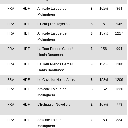
FRA
HDF
Amicale Laique de
3
162½
864
Molinghem
M
FRA
HDF
L'Echiquier Noyellois
3
161
946
M
FRA
HDF
Amicale Laique de
3
157½
1217
Molinghem
FRA
HDF
La Tour Prends Garde!
3
156
994
Henin Beaumont
FRA
HDF
La Tour Prends Garde!
3
154½
1280
Henin Beaumont
M
FRA
HDF
Le Cavalier Noir d'Arras
3
153½
1206
M
FRA
HDF
Amicale Laique de
3
152
1220
Molinghem
M
FRA
HDF
L'Echiquier Noyellois
2
167½
773
M
FRA
HDF
Amicale Laique de
2
160
884
Molinghem