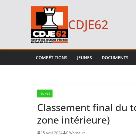
Passer
au
CDJE62
contenu
COMPÉTITIONS
JEUNES
DOCUMENTS
JEUNES
Classement final du 
zone intérieure)
15 avril 2024
P.Warnault