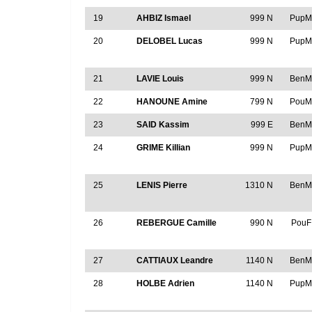
19
AHBIZ Ismael
999 N
Pup
20
DELOBEL Lucas
999 N
Pup
21
LAVIE Louis
999 N
Ben
22
HANOUNE Amine
799 N
Pou
23
SAID Kassim
999 E
Ben
24
GRIME Killian
999 N
Pup
25
LENIS Pierre
1310 N
Ben
26
REBERGUE Camille
990 N
PouF
27
CATTIAUX Leandre
1140 N
Ben
28
HOLBE Adrien
1140 N
Pup