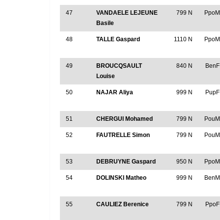
47
VANDAELE LEJEUNE
799 N
Ppo
Basile
48
TALLE Gaspard
1110 N
Ppo
49
BROUCQSAULT
840 N
BenF
Louise
50
NAJAR Aliya
999 N
PupF
51
CHERGUI Mohamed
799 N
Pou
52
FAUTRELLE Simon
799 N
Pou
53
DEBRUYNE Gaspard
950 N
Ppo
54
DOLINSKI Matheo
999 N
Ben
55
CAULIEZ Berenice
799 N
PpoF