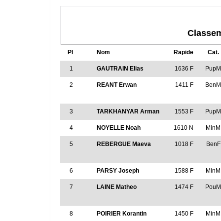
Classem
Pl
Nom
Rapide
Cat.
1
GAUTRAIN Elias
1636 F
Pup
2
REANT Erwan
1411 F
Ben
3
TARKHANYAR Arman
1553 F
Pup
4
NOYELLE Noah
1610 N
MinM
5
REBERGUE Maeva
1018 F
BenF
6
PARSY Joseph
1588 F
MinM
7
LAINE Matheo
1474 F
Pou
8
POIRIER Korantin
1450 F
MinM