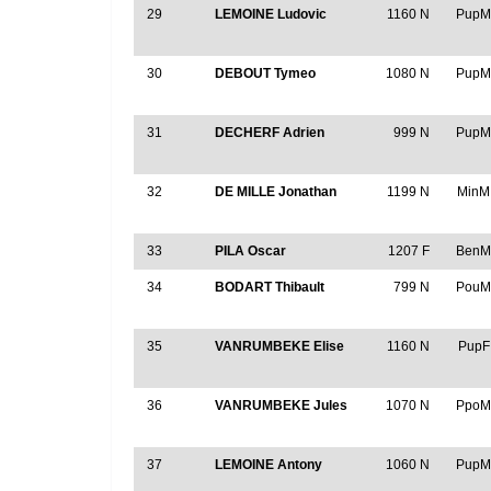
29
LEMOINE Ludovic
1160 N
Pup
30
DEBOUT Tymeo
1080 N
Pup
31
DECHERF Adrien
999 N
Pup
32
DE MILLE Jonathan
1199 N
MinM
33
PILA Oscar
1207 F
Ben
34
BODART Thibault
799 N
Pou
35
VANRUMBEKE Elise
1160 N
PupF
36
VANRUMBEKE Jules
1070 N
Ppo
37
LEMOINE Antony
1060 N
Pup