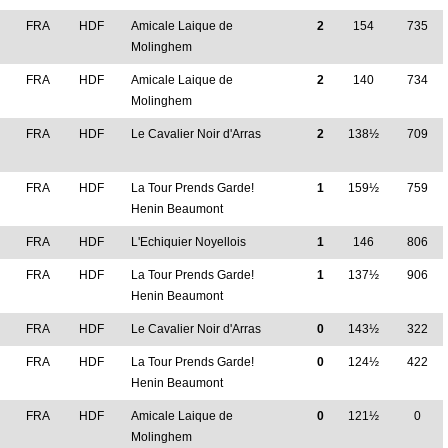
M
FRA
HDF
Amicale Laique de
2
154
735
Molinghem
M
FRA
HDF
Amicale Laique de
2
140
734
Molinghem
FRA
HDF
Le Cavalier Noir d'Arras
2
138½
709
FRA
HDF
La Tour Prends Garde!
1
159½
759
Henin Beaumont
M
FRA
HDF
L'Echiquier Noyellois
1
146
806
M
FRA
HDF
La Tour Prends Garde!
1
137½
906
Henin Beaumont
M
FRA
HDF
Le Cavalier Noir d'Arras
0
143½
322
M
FRA
HDF
La Tour Prends Garde!
0
124½
422
Henin Beaumont
FRA
HDF
Amicale Laique de
0
121½
0
Molinghem