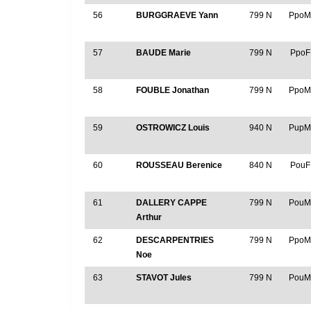
56
BURGGRAEVE Yann
799 N
Ppo
57
BAUDE Marie
799 N
PpoF
58
FOUBLE Jonathan
799 N
Ppo
59
OSTROWICZ Louis
940 N
Pup
60
ROUSSEAU Berenice
840 N
PouF
61
DALLERY CAPPE
799 N
Pou
Arthur
62
DESCARPENTRIES
799 N
Ppo
Noe
63
STAVOT Jules
799 N
Pou