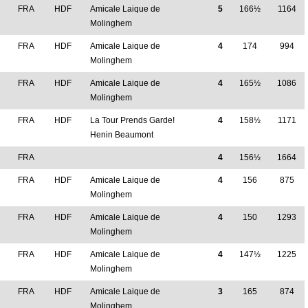
M
FRA
HDF
Amicale Laique de
5
166½
1164
Molinghem
M
FRA
HDF
Amicale Laique de
4
174
994
Molinghem
M
FRA
HDF
Amicale Laique de
4
165½
1086
Molinghem
FRA
HDF
La Tour Prends Garde!
4
158½
1171
Henin Beaumont
M
FRA
4
156½
1664
M
FRA
HDF
Amicale Laique de
4
156
875
Molinghem
FRA
HDF
Amicale Laique de
4
150
1293
Molinghem
M
FRA
HDF
Amicale Laique de
4
147½
1225
Molinghem
M
FRA
HDF
Amicale Laique de
3
165
874
Molinghem