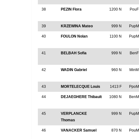
38
PEZIN Flora
1200 N
PouF
39
KRZEWINA Mateo
999 N
Pup
40
FOULON Nolan
1100 N
Pup
41
BELBAH Sofia
999 N
BenF
42
WADIN Gabriel
960 N
MinM
43
MORTELECQUE Louis
1413 F
Ppo
44
DEJAEGHERE Thibault
1080 N
Ben
45
VERPLANCKE
999 N
Pup
Thomas
46
VANACKER Samuel
870 N
Pou