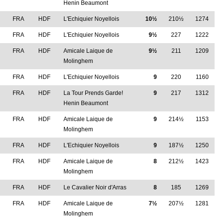
Henin Beaumont
FRA
HDF
L'Echiquier Noyellois
10½
210½
1274
M
FRA
HDF
L'Echiquier Noyellois
9½
227
1222
FRA
HDF
Amicale Laique de
9½
211
1209
Molinghem
M
FRA
HDF
L'Echiquier Noyellois
9
220
1160
FRA
HDF
La Tour Prends Garde!
9
217
1312
Henin Beaumont
M
FRA
HDF
Amicale Laique de
9
214½
1153
Molinghem
M
FRA
HDF
L'Echiquier Noyellois
9
187½
1250
M
FRA
HDF
Amicale Laique de
8
212½
1423
Molinghem
M
FRA
HDF
Le Cavalier Noir d'Arras
8
185
1269
FRA
HDF
Amicale Laique de
7½
207½
1281
Molinghem