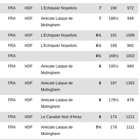
M
FRA
HDF
L'Echiquier Noyellois
7
190
972
M
FRA
HDF
Amicale Laique de
7
188½
948
Molinghem
M
FRA
HDF
L'Echiquier Noyellois
6½
191
1099
M
FRA
HDF
L'Echiquier Noyellois
6½
189
965
M
FRA
6½
168½
1002
M
FRA
HDF
Amicale Laique de
6
195½
889
Molinghem
M
FRA
HDF
Amicale Laique de
6
187
1392
Molinghem
FRA
HDF
Amicale Laique de
6
179½
878
Molinghem
M
FRA
HDF
Le Cavalier Noir d'Arras
6
174
1221
M
FRA
HDF
Amicale Laique de
5½
178
1111
Molinghem