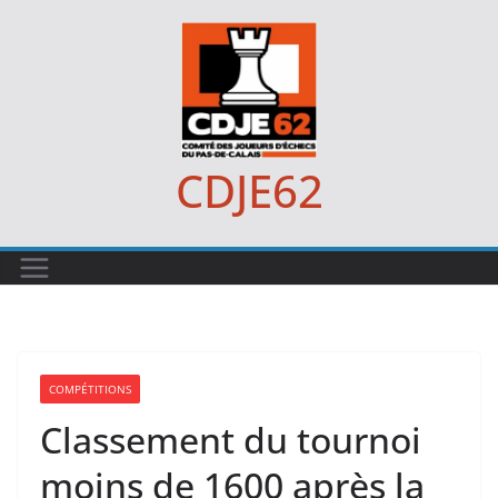
Passer
au
contenu
CDJE62
COMPÉTITIONS
Classement du tournoi
moins de 1600 après la