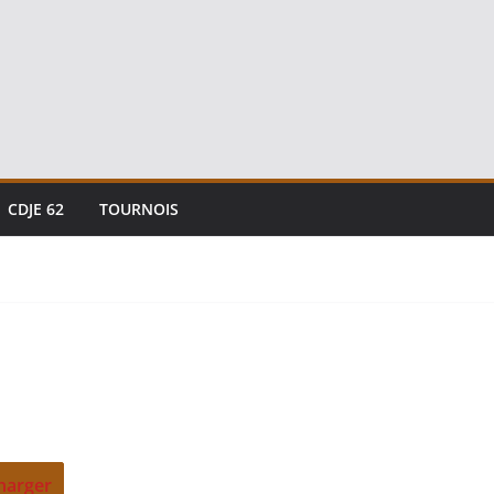
CDJE 62
TOURNOIS
harger